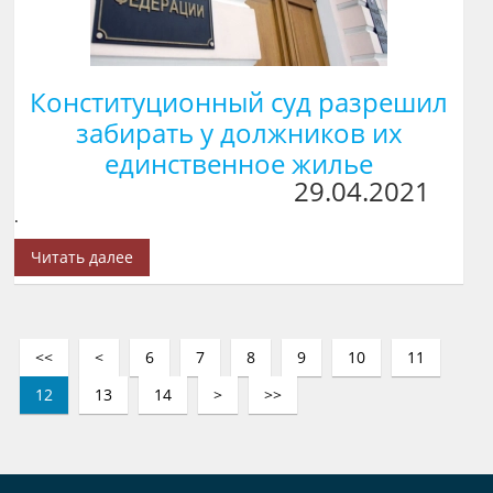
Конституционный суд разрешил
забирать у должников их
единственное жилье
29.04.2021
.
Читать далее
<<
<
6
7
8
9
10
11
12
13
14
>
>>